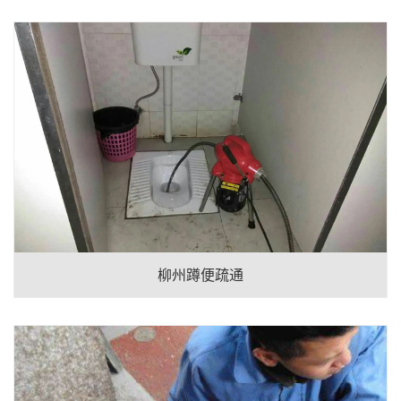
柳州蹲便疏通