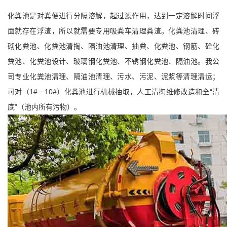
化粪池是对粪便进行分隔溶解，起过滤作用，达到一定溶解时间浮
面就存在浮渣，所以就需要专用吸粪车清理粪渣。化粪池清理、砖
砌化粪池、化粪池清掏、隔油池清理、抽粪、化粪池、钢筋、砼化
粪池、化粪池设计、玻璃钢化粪池、不锈钢化粪池、隔油池。我公
司专业化粪池清理、隔油池清理、污水、污泥、泥浆等清理清运；
可对（1#－10#）化粪池进行机械抽取，人工清掏维修改造和全“清
底”（池内所有污物）。