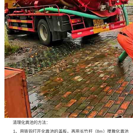
清理化粪池的方法：
1、用铁钩打开化粪池的盖板，再用长竹杆（8m）搅散化粪池