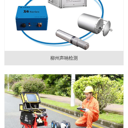
柳州声呐检测