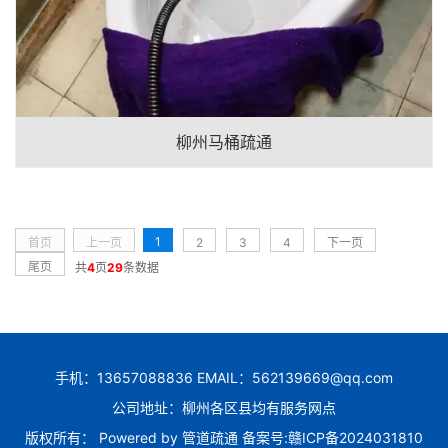
柳州马桶疏通
1
首页
上一页
2
3
4
下一页
尾页
共
4
页
29
条数据
手机：13657088836 EMAIL：562139669@qq.com
公司地址：柳州各区县均有服务网点
版权所有： Powered by
管道疏通
备案号:
赣ICP备2024031810