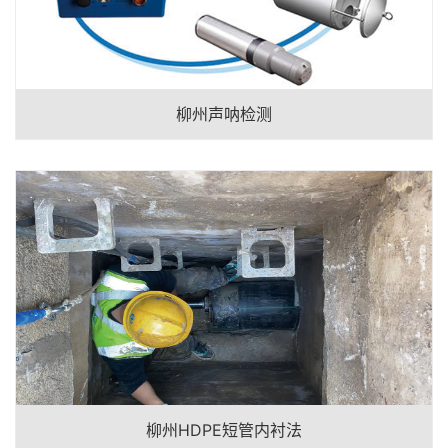
柳州声呐检测
柳州HDPE短管内衬法