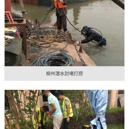
柳州潜水封堵打捞