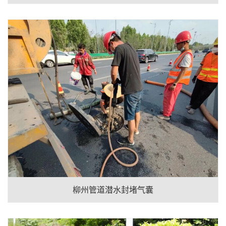
柳州管道潜水封堵气囊