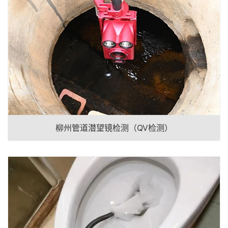
柳州管道潜望镜检测（QV检测）