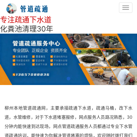
Toggl
navig
专注疏通下水道
化粪池清理30年
柳州本地管道疏通网，主要承接疏通下水道，疏通马桶，改下水
道，水管维修，对于下水道堵塞报修，网点服务人员路况熟悉，30
分钟内能快速到达现场，网点管道疏通服务人员都通过专业下水管
道疏通培训，能快速为你解决管道堵塞的烦恼，欢迎随时拨打我们