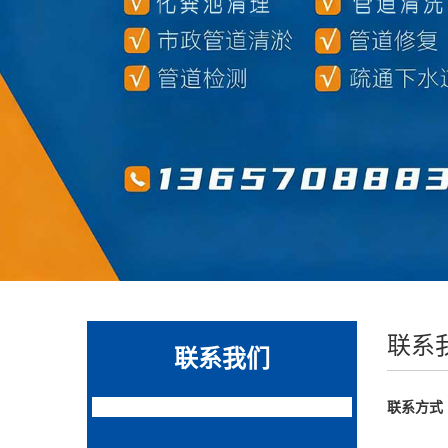
联系
联系我们
联系方式