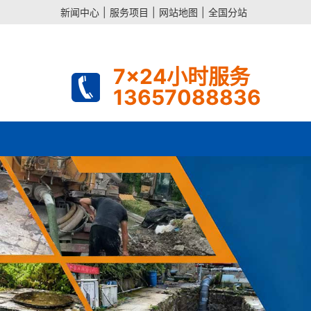
新闻中心
|
服务项目
|
网站地图
|
全国分站
7x24小时服务
13657088836