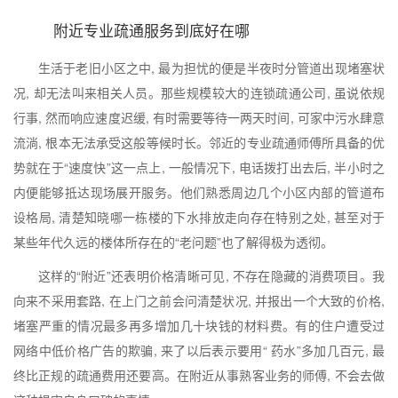
附近专业疏通服务到底好在哪
生活于老旧小区之中, 最为担忧的便是半夜时分管道出现堵塞状
况, 却无法叫来相关人员。那些规模较大的连锁疏通公司, 虽说依规
行事, 然而响应速度迟缓, 有时需要等待一两天时间, 可家中污水肆意
流淌, 根本无法承受这般等候时长。邻近的专业疏通师傅所具备的优
势就在于“速度快”这一点上, 一般情况下, 电话拨打出去后, 半小时之
内便能够抵达现场展开服务。他们熟悉周边几个小区内部的管道布
设格局, 清楚知晓哪一栋楼的下水排放走向存在特别之处, 甚至对于
某些年代久远的楼体所存在的“老问题”也了解得极为透彻。
这样的“附近”还表明价格清晰可见, 不存在隐藏的消费项目。我
向来不采用套路, 在上门之前会问清楚状况, 并报出一个大致的价格,
堵塞严重的情况最多再多增加几十块钱的材料费。有的住户遭受过
网络中低价格广告的欺骗, 来了以后表示要用“ 药水”多加几百元, 最
终比正规的疏通费用还要高。在附近从事熟客业务的师傅, 不会去做