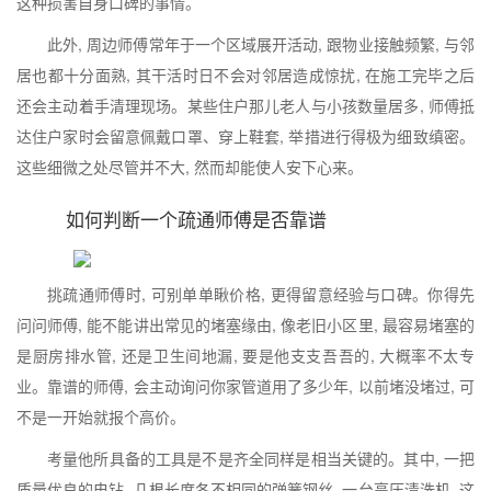
这种损害自身口碑的事情。
此外, 周边师傅常年于一个区域展开活动, 跟物业接触频繁, 与邻
居也都十分面熟, 其干活时日不会对邻居造成惊扰, 在施工完毕之后
还会主动着手清理现场。某些住户那儿老人与小孩数量居多, 师傅抵
达住户家时会留意佩戴口罩、穿上鞋套, 举措进行得极为细致缜密。
这些细微之处尽管并不大, 然而却能使人安下心来。
如何判断一个疏通师傅是否靠谱
挑疏通师傅时, 可别单单瞅价格, 更得留意经验与口碑。你得先
问问师傅, 能不能讲出常见的堵塞缘由, 像老旧小区里, 最容易堵塞的
是厨房排水管, 还是卫生间地漏, 要是他支支吾吾的, 大概率不太专
业。靠谱的师傅, 会主动询问你家管道用了多少年, 以前堵没堵过, 可
不是一开始就报个高价。
考量他所具备的工具是不是齐全同样是相当关键的。其中, 一把
质量优良的电钻, 几根长度各不相同的弹簧钢丝, 一台高压清洗机, 这