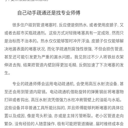
自己动手疏通还是找专业师傅
很多住户碰到管道堵塞时, 反应便是倒热水, 或者使用皮搋子, 又
或者去超市买瓶疏通剂。这些方式对轻微堵塞具有一定成效, 然而只
是治标而不治本的。热水仅仅能够暂时冲开浮油, 皮搋子仅仅能够解
决地漏表面的堵塞状况, 而化学疏通剂腐蚀性很强, 不但会损伤管道,
甚至还可能引发更为严重的漏水问题。我见到过不少人将铁丝衣架
伸进去掏, 结果把管道内壁刮得更加毛糙, 反倒加速了下次堵塞的发
生。
专业的疏通师傅会运用电动疏通机, 会使用高压水射流设备, 甚
至还会用到管道内窥镜。电动疏通机借助旋转的弹簧钢丝将堵塞物
打碎或者钩出, 高压水射流凭借强力水柱冲刷管壁上的油垢与水垢。
这些设备并非普通工具所能比拟的, 并且师傅能够判断堵塞的具体位
置以及成因, 像是弯头积油, 亦或是主排污管断裂。老小区管道走向
繁杂, 没有经验的人随意操作, 极有可能把管道捅破, 届时维修成本会