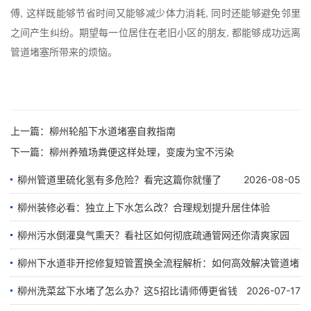
傅, 这样既能够节省时间又能够减少体力消耗, 同时还能够避免邻里
之间产生纠纷。期望每一位居住在老旧小区的朋友, 都能够成功远离
管道堵塞所带来的烦恼。
上一篇：
柳州轮船下水道堵塞自救指南
下一篇：
柳州养殖场粪便这样处理，变废为宝不污染
柳州管道里硫化氢有多危险？看完这篇你就懂了
2026-08-05
柳州装修必看：独立上下水怎么改？合理规划提升居住体验
柳州污水倒灌臭气熏天？看社区如何彻底疏通管网还你清爽家园
2026-07-28
柳州下水道非开挖修复短管置换全流程解析：如何高效解决管道堵
2026-07-24
塞难题
柳州洗菜盆下水堵了怎么办？这5招比请师傅更省钱
2026-07-17