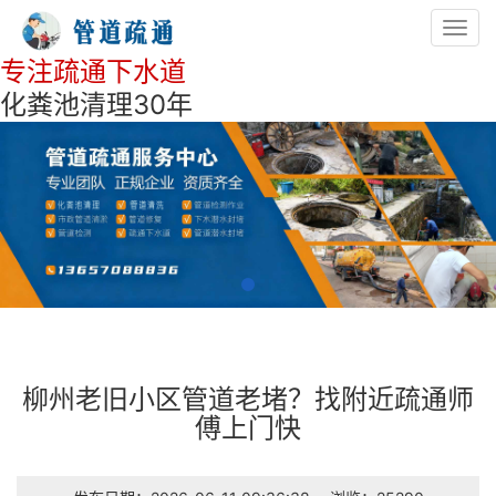
Toggl
navig
专注疏通下水道
化粪池清理30年
柳州老旧小区管道老堵？找附近疏通师
傅上门快