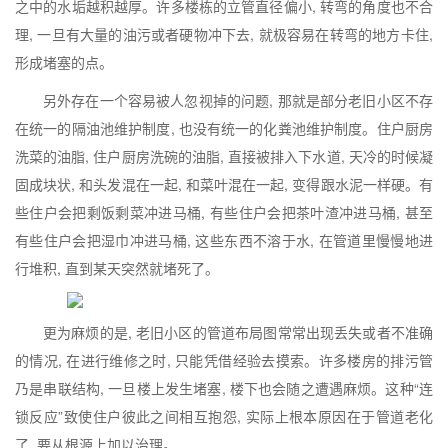
之中的水垢越积越厚。许多楼栋的立管直径偏小, 转弯的角度也不合
理, 一旦有大量的油污或者硬物冲下去, 就极容易在转弯的地方卡住,
形成堵塞的点。
另外存在一个容易被人忽视掉的问题, 那就是部分老旧小区不存
在统一的隔油池维护制度, 也没有统一的化粪池维护制度。住户厨房
洗菜的油脂, 住户厨房洗碗的油脂, 直接被排入下水道, 天冷的时候凝
固成块状, 和头发混在一起, 和菜叶混在一起, 变得跟水泥一样硬。有
些住户会把剩饭剩菜冲进马桶, 有些住户会把茶叶渣冲进马桶, 甚至
有些住户会把湿巾冲进马桶, 这些东西不溶于水, 在管道里慢慢地进
行堆积, 直到某天突然就堵死了。
更为麻烦的是, 老旧小区的管道布局图常常出现丢失或者不准确
的情况, 在进行维修之时, 只能凭借经验去摸索。许多楼房的排污管
乃是串联结构, 一旦楼上发生堵塞, 楼下也会随之遭遇麻烦。这种“连
锁反应”致使住户彼此之间相互抱怨, 实际上根本原因在于管道老化
了, 要从根源上加以治理。