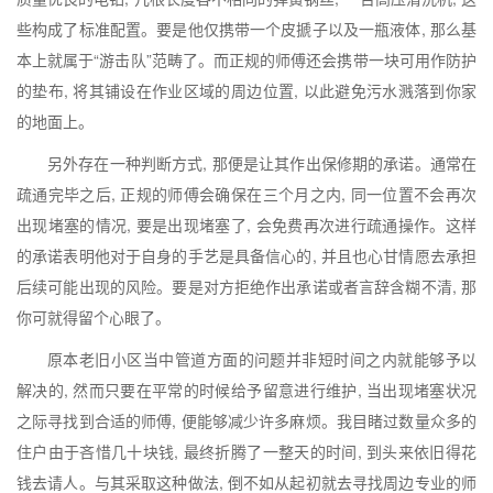
些构成了标准配置。要是他仅携带一个皮搋子以及一瓶液体, 那么基
本上就属于“游击队”范畴了。而正规的师傅还会携带一块可用作防护
的垫布, 将其铺设在作业区域的周边位置, 以此避免污水溅落到你家
的地面上。
另外存在一种判断方式, 那便是让其作出保修期的承诺。通常在
疏通完毕之后, 正规的师傅会确保在三个月之内, 同一位置不会再次
出现堵塞的情况, 要是出现堵塞了, 会免费再次进行疏通操作。这样
的承诺表明他对于自身的手艺是具备信心的, 并且也心甘情愿去承担
后续可能出现的风险。要是对方拒绝作出承诺或者言辞含糊不清, 那
你可就得留个心眼了。
原本老旧小区当中管道方面的问题并非短时间之内就能够予以
解决的, 然而只要在平常的时候给予留意进行维护, 当出现堵塞状况
之际寻找到合适的师傅, 便能够减少许多麻烦。我目睹过数量众多的
住户由于吝惜几十块钱, 最终折腾了一整天的时间, 到头来依旧得花
钱去请人。与其采取这种做法, 倒不如从起初就去寻找周边专业的师