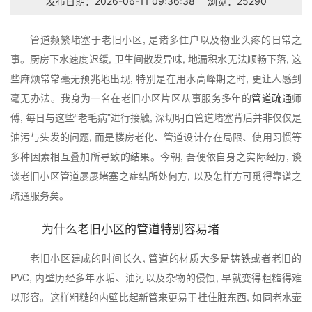
发布日期：2026-06-11 09:36:38
浏览：25290
管道频繁堵塞于老旧小区, 是诸多住户以及物业头疼的日常之
事。厨房下水速度迟缓, 卫生间散发异味, 地漏积水无法顺畅下落, 这
些麻烦常常毫无预兆地出现, 特别是在用水高峰期之时, 更让人感到
毫无办法。我身为一名在老旧小区片区从事服务多年的
管道疏通
师
傅, 每日与这些“老毛病”进行接触, 深切明白管道堵塞背后并非仅仅是
油污与头发的问题, 而是楼房老化、管道设计存在局限、使用习惯等
多种因素相互叠加所导致的结果。今朝, 吾便依自身之实际经历, 谈
谈老旧小区管道屡屡堵塞之症结所处何方, 以及怎样方可觅得靠谱之
疏通服务矣。
为什么老旧小区的管道特别容易堵
老旧小区建成的时间长久, 管道的材质大多是铸铁或者老旧的
PVC, 内壁历经多年水垢、油污以及杂物的侵蚀, 早就变得粗糙得难
以形容。这样粗糙的内壁比起新管来更易于挂住脏东西, 如同老水壶