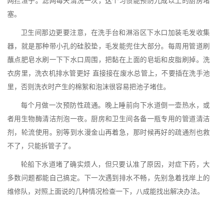
网拦渣子。滤网每天清洗一次，这个习惯能预防九成以上的厨房堵
塞。
卫生间那边更要注意，在洗手台和淋浴区下水口加装毛发收集
器，就是那种带小孔的硅胶垫，毛发能兜住大部分。每周用管道刷
蘸点肥皂水刷一下下水口周围，把黏在上面的皂垢和皮脂刷掉。洗
衣房里，洗衣机排水管更好 直接接在废水总管上，不要插在洗手池
里，否则洗衣时产生的棉絮和泡沫很容易把池子堵住。
每个月做一次预防性疏通。晚上睡前向下水道倒一壶热水，或
者用生物酶清洁剂泡一夜。厨房和卫生间各备一瓶专用的管道清洁
剂，轮流使用。别等到水漫金山再着急，那时候再好的疏通剂也救
不了，只能拆管子了。
轮船下水道堵了确实烦人，但只要认准了原因，对症下药，大
多数问题都能自己搞定。下一次遇到排水不畅，先别急着找岸上的
维修队，对照上面说的几种情况检查一下，八成能找出解决办法。