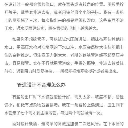
在设计时一般都会留检修口，就在弯头或者转角的位置。用扳手拧
开盖子，戴手套伸进去掏，或者用铁丝弯个小钩子捞。我有一条船
上的厕所堵了三次，每次掏出来的都是棉签和湿巾，这些东西不溶
于水，遇水反而更结实，缠在管壁的毛刺上越滚越大。
如果你不想拆管子，可以试试水压疏通法。把抹布塞住其他排
水口，用高压水枪对准堵塞的下水口冲，水压突然增大往往能把卡
住的杂物推走。但注意压力别太大，老船的铸铁管道经不起高压冲
击，容易爆管。实在不行就用管道蛇，手摇的那种，伸进去转着往
前推，遇到阻力时反复抽拉，一般都能把堵塞物搅碎或者带出来。
管道设计不合理怎么办
有些船出厂时下水道就没设计好，弯头太多、坡度不够、管径
偏小，稍微有点杂物就容易堵。我在一条客轮上遇到过，卫生间下
水管走了七个弯才到主排污管，每过两个弯就得清一次。
面对设计缺陷，最简单的补救是加装二次通风管。在下水管的