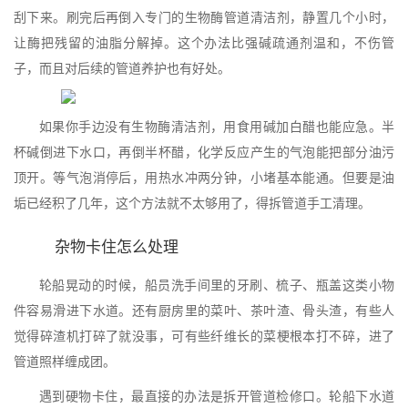
刮下来。刷完后再倒入专门的生物酶管道清洁剂，静置几个小时，
让酶把残留的油脂分解掉。这个办法比强碱疏通剂温和，不伤管
子，而且对后续的管道养护也有好处。
如果你手边没有生物酶清洁剂，用食用碱加白醋也能应急。半
杯碱倒进下水口，再倒半杯醋，化学反应产生的气泡能把部分油污
顶开。等气泡消停后，用热水冲两分钟，小堵基本能通。但要是油
垢已经积了几年，这个方法就不太够用了，得拆管道手工清理。
杂物卡住怎么处理
轮船晃动的时候，船员洗手间里的牙刷、梳子、瓶盖这类小物
件容易滑进下水道。还有厨房里的菜叶、茶叶渣、骨头渣，有些人
觉得碎渣机打碎了就没事，可有些纤维长的菜梗根本打不碎，进了
管道照样缠成团。
遇到硬物卡住，最直接的办法是拆开管道检修口。轮船下水道