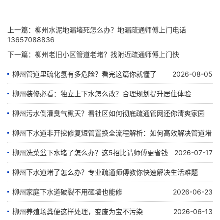
上一篇：
柳州水泥地漏堵死怎么办？地漏疏通师傅上门电话
13657088836
下一篇：
柳州老旧小区管道老堵？找附近疏通师傅上门快
柳州管道里硫化氢有多危险？看完这篇你就懂了
2026-08-05
柳州装修必看：独立上下水怎么改？合理规划提升居住体验
柳州污水倒灌臭气熏天？看社区如何彻底疏通管网还你清爽家园
2026-07-28
柳州下水道非开挖修复短管置换全流程解析：如何高效解决管道堵
2026-07-24
塞难题
柳州洗菜盆下水堵了怎么办？这5招比请师傅更省钱
2026-07-17
柳州下水道堵了怎么办？专业疏通师傅教你快速解决生活难题
2026-07-23
柳州家庭下水道破裂不用砸墙也能修
2026-06-23
2026-07-07
柳州养殖场粪便这样处理，变废为宝不污染
2026-06-13