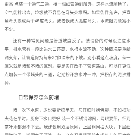
更高 点装一个通气三通，接一根细管通到船外，这样水流顺畅了，
空气能排出去，垃圾就不容易在弯头处堆积。如果条件允许，把直
角弯头换成两个45度弯头，或者换成大弧度弯头，水流阻力能减小
不少。
还有一种常见问题是管道坡度反了。装设备的时候没注意水
平，排水管有一段比进水口还高，水根本流不动。这种情况要重新
调支架，让管道保持每米2到3厘米的下坡。别小看这点坡度，差一
厘米就是堵和不堵的区别。要是实在改不了管道路由，可以在更低
点加装一个带堵头的三通，定期拧开放水冲一冲，把积存的泥沙排
掉。
日常保养怎么防堵
堵一次下水道，少说要折腾半天。与其临时抱佛脚，不如把功
夫花在平时。厨房下水口更好 装一个不锈钢滤网，网眼要细，细到
茶叶末都漏不下去。我建议用双层滤网，上层粗网拦大块，下层细