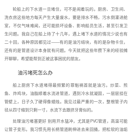
轮船上的下水道一旦堵住，可不是闹着玩的。厨房、卫生间、
洗衣房这些地方每天产生大量废水，要是排水不畅，污水倒灌进舱
室，不仅气味难闻，还可能损坏设备、影响船员生活，甚至引发卫
生问题。我自己在船上待了十几年，遇上堵下水道的情况少说也有
二十回，各种原因都见过——有的是油污结块，有的是杂物卡住，
还有的是管道设计本身就有问题。今天就把这些年攒下来的经验摊
开聊聊，希望能帮到正被这事困扰的朋友。
油污堵死怎么办
船上厨房下水道堵得最频繁的罪魁祸首就是油污。炒菜、煎
鱼、炸鸡块，油脂顺着水流进管道，遇到冷水就凝固，一层层挂在
管壁上，日子久了硬得像蜡烛。我见过最严重的一次，整根管子内
径从四寸缩到只剩一寸，水流下去跟挤牙膏似的。
处理油污堵塞更好 别用开水猛冲，尤其是PVC管道，高温可能
让管子变形。我习惯先用长柄管道刷伸进去来回捅，把松软的油垢