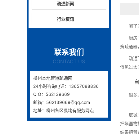
疏通新闻
行业资讯
喊了
厨房
簧疏通器
联系我们
疏通
CONTACT US
傅见过太
柳州本地管道疏通网
24小时咨询电话：13657088836
Q Q：562139669
很多
邮箱：562139669@qq.com
地址：柳州各区县均有服务网点
皮搋
把堵塞物
结果把管