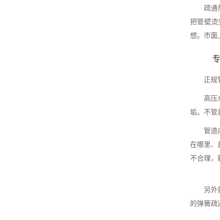
疏通
把管壁烫
想。市面
正规
高压
垢。不管
管道
在哪里、
不合理，
另外
的弹簧疏