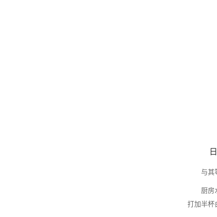
与其
厨房
打加半杯