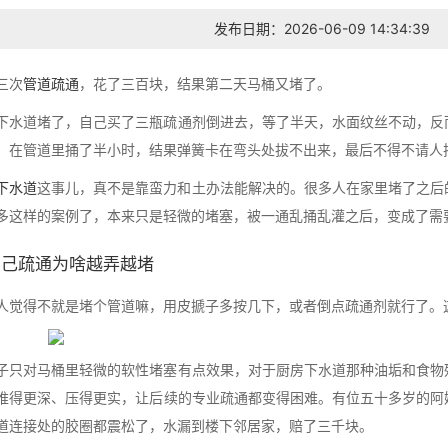
发布日期：2026-06-09 14:34:39
三次
管道疏通
，花了三百块，结果第二天马桶又堵了。
下水道堵了，自己买了三瓶疏通剂倒进去，等了半天，水面纹丝不动，反
，在管道里捅了半小时，结果弹簧卡在弯头处拔不出来，最后不得不请人
下水道
这事儿，真不是靠蛮力和土办法能解决的。很多人在家里堵了之后的
多这样的案例了，本来只是轻微的堵塞，被一通乱捅乱灌之后，变成了需
自己疏通为啥越弄越堵
人觉得不就是堵个管道嘛，用皮搋子多按几下，或者倒点疏通剂就行了。
子只对马桶里轻微的软性堵塞有点效果，对于厨房下水道那种油垢和食物
推得更深、压得更实，让后续的专业疏通都变得困难。有位五十多岁的阿
道连接处的胶圈都震松了，水漏到楼下邻居家，赔了三千块。