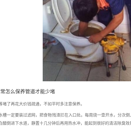
日常怎么保养管道才能少堵
等堵了再花大价钱疏通，不如平时多注意保养。
水槽一定要装过滤网，把食物残渣拦在入口处。每周烧一壶开水，分次倒
白醋倒进下水道，静置十几分钟后再用热水冲，能起到很好的清洁除臭效