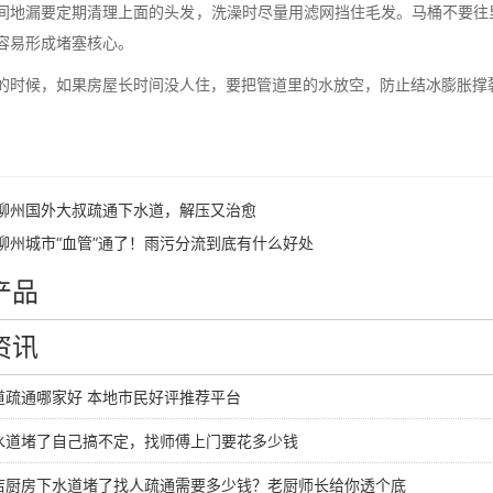
间地漏要定期清理上面的头发，洗澡时尽量用滤网挡住毛发。马桶不要往
容易形成堵塞核心。
的时候，如果房屋长时间没人住，要把管道里的水放空，防止结冰膨胀撑
柳州国外大叔疏通下水道，解压又治愈
柳州城市“血管”通了！雨污分流到底有什么好处
产品
资讯
道疏通哪家好 本地市民好评推荐平台
水道堵了自己搞不定，找师傅上门要花多少钱
店厨房下水道堵了找人疏通需要多少钱？老厨师长给你透个底