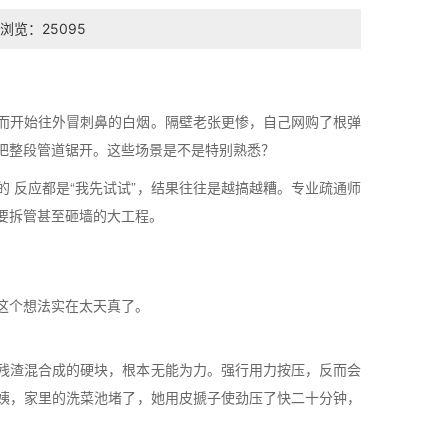
浏览：25095
而开始往外冒刺鼻的白烟。隔壁老张更惨，自己网购了根弹
把整段管道锯开。这些场景是不是特别熟悉？
 反应都是“我先试试”，结果往往是越搞越糟。专业疏通师
要拆管甚至砸墙的大工程。
这个想法实在太天真了。
残渣混合成的硬块，根本无能为力。强行用力按压，反而会
姨，家里的洗菜池堵了，她用皮搋子使劲压了快二十分钟，