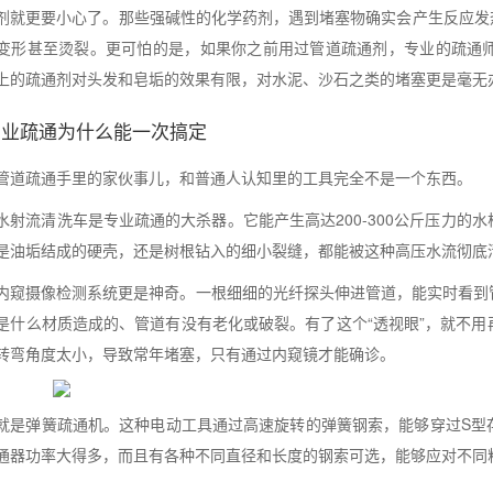
剂就更要小心了。那些强碱性的化学药剂，遇到堵塞物确实会产生反应发
变形甚至烫裂。更可怕的是，如果你之前用过管道疏通剂，专业的疏通
上的疏通剂对头发和皂垢的效果有限，对水泥、沙石之类的堵塞更是毫无
专业疏通为什么能一次搞定
管道疏通手里的家伙事儿，和普通人认知里的工具完全不是一个东西。
水射流清洗车是专业疏通的大杀器。它能产生高达200-300公斤压力
是油垢结成的硬壳，还是树根钻入的细小裂缝，都能被这种高压水流彻底
内窥摄像检测系统更是神奇。一根细细的光纤探头伸进管道，能实时看到
是什么材质造成的、管道有没有老化或破裂。有了这个“透视眼”，就不
转弯角度太小，导致常年堵塞，只有通过内窥镜才能确诊。
就是弹簧疏通机。这种电动工具通过高速旋转的弹簧钢索，能够穿过S型
通器功率大得多，而且有各种不同直径和长度的钢索可选，能够应对不同