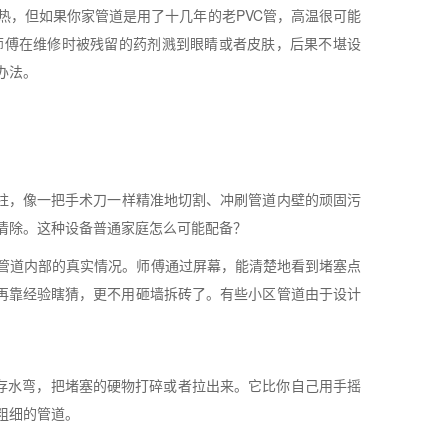
热，但如果你家管道是用了十几年的老PVC管，高温很可能
师傅在维修时被残留的药剂溅到眼睛或者皮肤，后果不堪设
办法。
的水柱，像一把手术刀一样精准地切割、冲刷管道内壁的顽固污
清除。这种设备普通家庭怎么可能配备？
管道内部的真实情况。师傅通过屏幕，能清楚地看到堵塞点
用再靠经验瞎猜，更不用砸墙拆砖了。有些小区管道由于设计
存水弯，把堵塞的硬物打碎或者拉出来。它比你自己用手摇
粗细的管道。